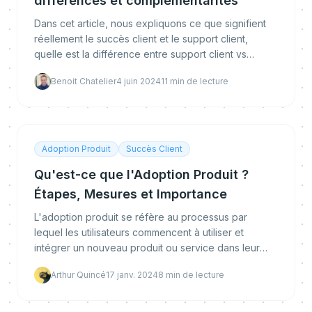
différences et complémentarités
Dans cet article, nous expliquons ce que signifient
réellement le succès client et le support client,
quelle est la différence entre support client vs
succès client, et pourquoi chacun de ces éléments
Benoit Chatelier
4 juin 2024
11
min de lecture
Adoption Produit
Succès Client
Qu'est-ce que l'Adoption Produit ?
Étapes, Mesures et Importance
L'adoption produit se réfère au processus par
lequel les utilisateurs commencent à utiliser et
intégrer un nouveau produit ou service dans leur
routine. Elle se déroule en plusieurs étapes
Arthur Quincé
17 janv. 2024
8
min de lecture
distinctes,