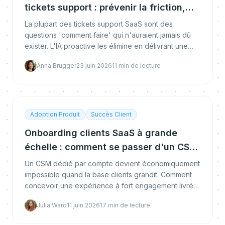
tickets support : prévenir la friction,
pas seulement la déflexionner
La plupart des tickets support SaaS sont des
questions 'comment faire' qui n'auraient jamais dû
exister. L'IA proactive les élimine en délivrant une
guidance contextuelle au moment de la friction -
Anna Brugger
23 juin 2026
11
min de lecture
avant que l'utilisateur n'ouvre un ticket. Le
framework complet prévention vs déflexion.
Adoption Produit
Succès Client
Onboarding clients SaaS à grande
échelle : comment se passer d'un CSM
par compte
Un CSM dédié par compte devient économiquement
impossible quand la base clients grandit. Comment
concevoir une expérience à fort engagement livrée
par des systèmes à faible contact, avec la
Julia Ward
11 juin 2026
17
min de lecture
segmentation, les déclencheurs comportementaux
et la structure d'équipe qui passent à l'échelle.