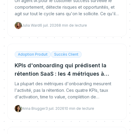
Un agent IA pour le customer success surveille le
comportement, détecte risques et opportunités, et
agit sur tout le cycle sans qu'on le sollicite. Ce qu'il
fait, en quoi il diffère des chatbots et copilots, s'il
Julia Ward
6 juil. 2026
8
min de lecture
remplace les CSM, et comment le déployer et le
mesurer.
Adoption Produit
Succès Client
KPIs d'onboarding qui prédisent la
rétention SaaS : les 4 métriques à
suivre
La plupart des métriques d'onboarding mesurent
l'activité, pas la rétention. Ces quatre KPIs, taux
d'activation, time to value, complétion de
l'onboarding et customer health score, sont les
Anna Brugger
3 juil. 2026
10
min de lecture
indicateurs avancés qui prédisent si un client reste.
Voici comment mesurer, benchmarker et améliorer
chacun.