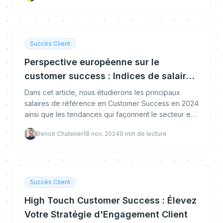
Succès Client
Perspective européenne sur le
customer success : Indices de salaires
et tendances du secteur
Dans cet article, nous étudierons les principaux
salaires de référence en Customer Success en 2024
ainsi que les tendances qui façonnent le secteur en
Europe
Benoit Chatelier
18 nov. 2024
9
min de lecture
Succès Client
High Touch Customer Success : Élevez
Votre Stratégie d'Engagement Client