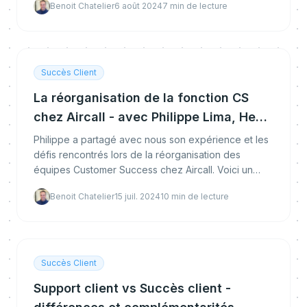
Benoit Chatelier
6 août 2024
7
min de lecture
Succès Client
La réorganisation de la fonction CS
chez Aircall - avec Philippe Lima, Head
of CS South Europe
Philippe a partagé avec nous son expérience et les
défis rencontrés lors de la réorganisation des
équipes Customer Success chez Aircall. Voici un
aperçu détaillé de ce Talk.
Benoit Chatelier
15 juil. 2024
10
min de lecture
Succès Client
Support client vs Succès client -