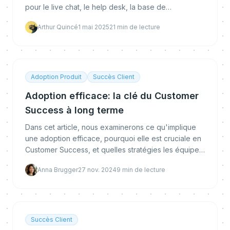
pour le live chat, le help desk, la base de
connaissances et l’adoption digitale. Trouvez l’outil
Arthur Quincé
1 mai 2025
21
min de lecture
ada
Adoption Produit
Succès Client
Adoption efficace: la clé du Customer
Success à long terme
Dans cet article, nous examinerons ce qu'implique
une adoption efficace, pourquoi elle est cruciale en
Customer Success, et quelles stratégies les équipes
CS peuvent mettre en œuvre pour permettre à l
Anna Brugger
27 nov. 2024
9
min de lecture
Succès Client