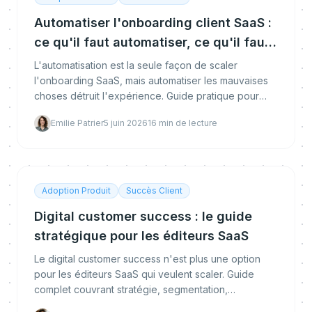
Automatiser l'onboarding client SaaS :
ce qu'il faut automatiser, ce qu'il faut
garder humain
L'automatisation est la seule façon de scaler
l'onboarding SaaS, mais automatiser les mauvaises
choses détruit l'expérience. Guide pratique pour
trouver le bon équilibre.
Emilie Patrier
5 juin 2026
16
min de lecture
Adoption Produit
Succès Client
Digital customer success : le guide
stratégique pour les éditeurs SaaS
Le digital customer success n'est plus une option
pour les éditeurs SaaS qui veulent scaler. Guide
complet couvrant stratégie, segmentation,
automatisation, mesure et stack technologique.