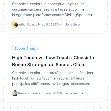
Cet article explore le concept du high touch
customer success, ses avantages et comment
intégrer une plateforme comme MeltingSpot peut
élever votre stratégie high touch à de nouveaux
Arthur Quincé
14 août 2024
7
min de lecture
sommets.
Succès Client
High Touch vs. Low Touch : Choisir la
Bonne Stratégie de Succès Client
Cet article explore les stratégies de succès client
high touch vs. low touch, en soulignant leurs
principales différences, avantages, et comment
décider quelle approche convient le mieux à votre
Benoit Chatelier
10 août 2024
8
min de lecture
entre