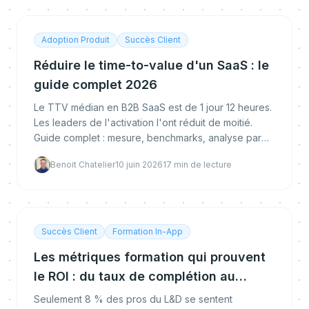
Adoption Produit
Succès Client
Réduire le time-to-value d'un SaaS : le
guide complet 2026
Le TTV médian en B2B SaaS est de 1 jour 12 heures.
Les leaders de l'activation l'ont réduit de moitié.
Guide complet : mesure, benchmarks, analyse par
cohorte et les 6 leviers qui accélèrent la première
Benoit Chatelier
10 juin 2026
17
min de lecture
valeur.
Succès Client
Formation In-App
Les métriques formation qui prouvent
le ROI : du taux de complétion au
changement de comportement
Seulement 8 % des pros du L&D se sentent