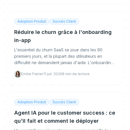
Adoption Produit
Succès Client
Réduire le churn grâce à l'onboarding
in-app
L'essentiel du churn SaaS se joue dans les 90
premiers jours, et la plupart des utilisateurs en
difficulté ne demandent jamais d'aide. L'onboarding
in-app les atteint au moment de la friction. Pourquoi il
Emilie Patrier
11 juil. 2026
8
min de lecture
réduit le churn, ce qui le rend efficace, et comment
l'implémenter et le mesurer.
Adoption Produit
Succès Client
Agent IA pour le customer success : ce
qu'il fait et comment le déployer