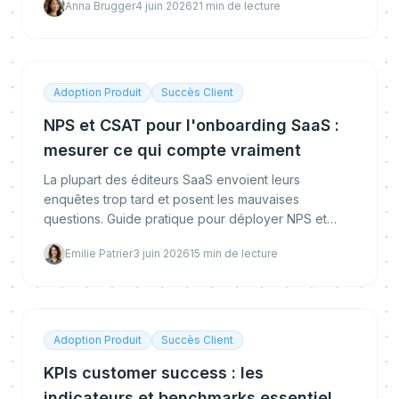
Anna Brugger
4 juin 2026
21
min de lecture
Adoption Produit
Succès Client
NPS et CSAT pour l'onboarding SaaS :
mesurer ce qui compte vraiment
La plupart des éditeurs SaaS envoient leurs
enquêtes trop tard et posent les mauvaises
questions. Guide pratique pour déployer NPS et
CSAT aux bons moments de l'onboarding.
Emilie Patrier
3 juin 2026
15
min de lecture
Adoption Produit
Succès Client
KPIs customer success : les
indicateurs et benchmarks essentiels