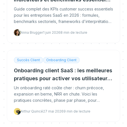
pour le SaaS
Guide complet des KPIs customer success essentiels
pour les entreprises SaaS en 2026 : formules,
benchmarks sectoriels, frameworks d'interprétation
et recommandations d'experts.
Anna Brugger
1 juin 2026
8
min de lecture
Succès Client
Onboarding Client
Onboarding client SaaS : les meilleures
pratiques pour activer vos utilisateurs
en 2026
Un onboarding raté coûte cher : churn précoce,
expansion en berne, NRR en chute. Voici les
pratiques concrètes, phase par phase, pour
structurer un parcours d'onboarding SaaS qui active
Arthur Quincé
27 mai 2026
9
min de lecture
réellement vos utilisateurs.