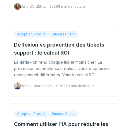
friction produit et bâtir un backlog de prévention
Julia Ward
25 juin 2026
8
min de lecture
priorisé pour l'IA proactive.
Adoption Produit
Succès Client
Déflexion vs prévention des tickets
support : le calcul ROI
La déflexion rend chaque ticket moins cher. La
prévention empêche sa création. Deux économies
radicalement différentes. Voici le calcul ROI,
exemple chiffré à l'appui, pour bâtir un business
Benoit Chatelier
25 juin 2026
9
min de lecture
case prêt pour la direction financière.
Adoption Produit
Succès Client
Comment utiliser l'IA pour réduire les