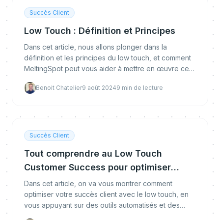
Succès Client
Low Touch : Définition et Principes
Dans cet article, nous allons plonger dans la
définition et les principes du low touch, et comment
MeltingSpot peut vous aider à mettre en œuvre ces
stratégies pour améliorer votre succès client.
Benoit Chatelier
9 août 2024
9
min de lecture
Succès Client
Tout comprendre au Low Touch
Customer Success pour optimiser
l'Engagement Client
Dans cet article, on va vous montrer comment
optimiser votre succès client avec le low touch, en
vous appuyant sur des outils automatisés et des
ressources éducatives continues.