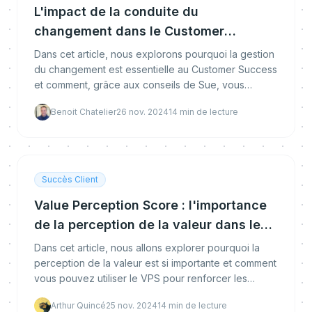
L'impact de la conduite du
changement dans le Customer
Success
Dans cet article, nous explorons pourquoi la gestion
du changement est essentielle au Customer Success
et comment, grâce aux conseils de Sue, vous
pouvez mettre en place des stratégies concrètes
Benoit Chatelier
26 nov. 2024
14
min de lecture
pour
Succès Client
Value Perception Score : l'importance
de la perception de la valeur dans le
Customer Success
Dans cet article, nous allons explorer pourquoi la
perception de la valeur est si importante et comment
vous pouvez utiliser le VPS pour renforcer les
relations clients et améliorer leur fidélisation.
Arthur Quincé
25 nov. 2024
14
min de lecture