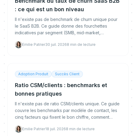
Benchmark du taux de churn SaaS B2B
: ce qui est un bon niveau
Il n'existe pas de benchmark de churn unique pour
le SaaS B2B. Ce guide donne des fourchettes
indicatives par segment (SMB, mid-market,
enterprise), la différence entre churn logo, brut et
Emilie Patrier
30 juil. 2026
8
min de lecture
net, comment les calculer et comment passer sous le
benchmark.
Adoption Produit
Succès Client
Ratio CSM/clients : benchmarks et
bonnes pratiques
Il n'existe pas de ratio CSM/clients unique. Ce guide
couvre les benchmarks par modèle de contact, les
cinq facteurs qui fixent le bon chiffre, comment
calculer le vôtre, et comment l'automatisation permet
Emilie Patrier
18 juil. 2026
8
min de lecture
de le relever sans nuire à la rétention.