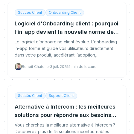
Succès Client
Onboarding Client
Logiciel d'Onboarding client : pourquoi
l’in-app devient la nouvelle norme de
l’adoption produit
Le logiciel d’onboarding client évolue. L’onboarding
in-app forme et guide vos utilisateurs directement
dans votre produit, accélérant l’adoption,
l’engagement et la réussite client. Découvrez
Benoit Chatelier
3 juil. 2025
5
min de lecture
pourquo
Succès Client
Support Client
Alternative à Intercom : les meilleures
solutions pour répondre aux besoins
de votre entreprise
Vous cherchez la meilleure alternative à Intercom ?
Découvrez plus de 15 solutions incontournables