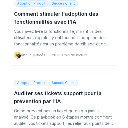
Adoption Produit
Succès Client
Comment stimuler l'adoption des
fonctionnalités avec l'IA
Vous avez livré la fonctionnalité, mais 8 % des
utilisateurs éligibles y ont touché. L'adoption des
fonctionnalités est un problème de ciblage et de
timing, pas de contenu. Voici comment l'IA proactive
Arthur Quincé
1 juil. 2026
9
min de lecture
atteint le bon utilisateur au bon moment.
Adoption Produit
Succès Client
Auditer ses tickets support pour la
prévention par l'IA
On ne prévient pas un ticket qu'on n'a jamais
analysé. Ce playbook en 6 étapes montre comment
auditer vos tickets support, les relier aux points de