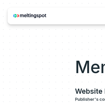
Men
Website 
Publisher's c