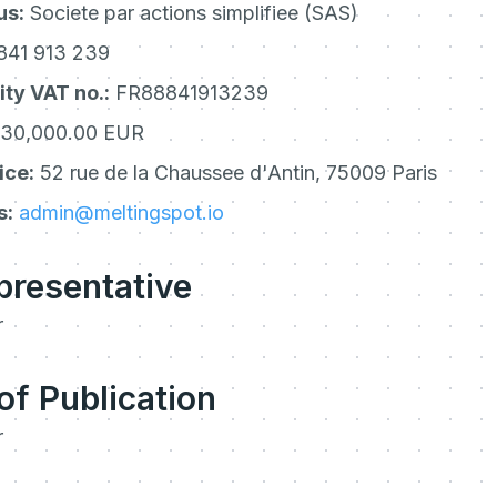
us:
Societe par actions simplifiee (SAS)
 841 913 239
ty VAT no.:
FR88841913239
30,000.00 EUR
ice:
52 rue de la Chaussee d'Antin, 75009 Paris
s:
admin@meltingspot.io
presentative
r
of Publication
r