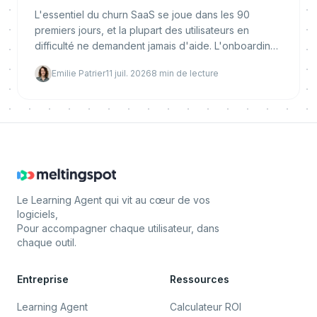
L'essentiel du churn SaaS se joue dans les 90
premiers jours, et la plupart des utilisateurs en
difficulté ne demandent jamais d'aide. L'onboarding
in-app les atteint au moment de la friction. Pourquoi il
Emilie Patrier
11 juil. 2026
8
min de lecture
réduit le churn, ce qui le rend efficace, et comment
l'implémenter et le mesurer.
Le Learning Agent qui vit au cœur de vos
logiciels,
Pour accompagner chaque utilisateur, dans
chaque outil.
Entreprise
Ressources
Learning Agent
Calculateur ROI