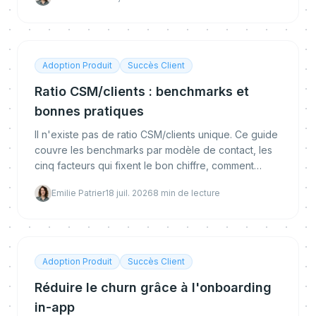
net, comment les calculer et comment passer sous le
benchmark.
Adoption Produit
Succès Client
Ratio CSM/clients : benchmarks et
bonnes pratiques
Il n'existe pas de ratio CSM/clients unique. Ce guide
couvre les benchmarks par modèle de contact, les
cinq facteurs qui fixent le bon chiffre, comment
calculer le vôtre, et comment l'automatisation permet
Emilie Patrier
18 juil. 2026
8
min de lecture
de le relever sans nuire à la rétention.
Adoption Produit
Succès Client
Réduire le churn grâce à l'onboarding
in-app