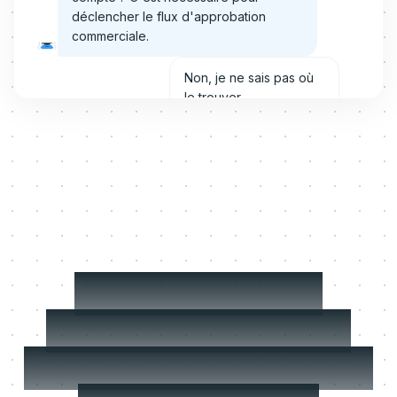
déclencher le flux d'approbation
commerciale.
Non, je ne sais pas où
le trouver.
Pas de souci ! Clique sur le champ
'Compte' en haut du formulaire et tape
le nom du client. Je vais te le surligner.
Plus tard
Oui, montre-moi !
Déployez votre
Learning Agent en
moins d'une journée.