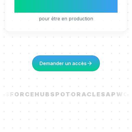
4h
pour être en production
Demander un accès
ESFORCE
HUBSPOT
ORACLE
SAP
WOR