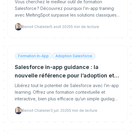
deviennent le nouveau standard
Vous cherchez le meilleur outil de formation
Salesforce ? Découvrez pourquoi l’in-app training
avec MeltingSpot surpasse les solutions classiques
et accélère l’adoption, l’engagement et le ROI de
Benoit Chatelier
5 août 2025
5
min de lecture
vos
Formation In-App
Adoption Salesforce
Salesforce in-app guidance : la
nouvelle référence pour l’adoption et
la formation
Libérez tout le potentiel de Salesforce avec l’in-app
learning. Offrez une formation contextuelle et
interactive, bien plus efficace qu’un simple guidage,
pour accélérer l’adoption et générer un vrai
Benoit Chatelier
3 juil. 2025
5
min de lecture