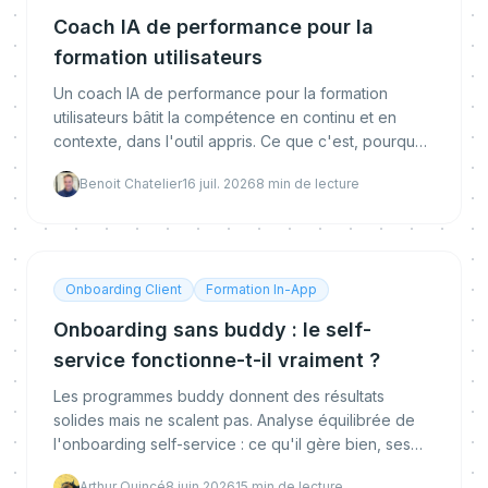
Coach IA de performance pour la
formation utilisateurs
Un coach IA de performance pour la formation
utilisateurs bâtit la compétence en continu et en
contexte, dans l'outil appris. Ce que c'est, pourquoi
la formation traditionnelle échoue, en quoi il diffère
Benoit Chatelier
16 juil. 2026
8
min de lecture
d'un LMS, et comment mesurer la vraie maîtrise.
Onboarding Client
Formation In-App
Onboarding sans buddy : le self-
service fonctionne-t-il vraiment ?
Les programmes buddy donnent des résultats
solides mais ne scalent pas. Analyse équilibrée de
l'onboarding self-service : ce qu'il gère bien, ses
limites, et comment combiner les deux.
Arthur Quincé
8 juin 2026
15
min de lecture