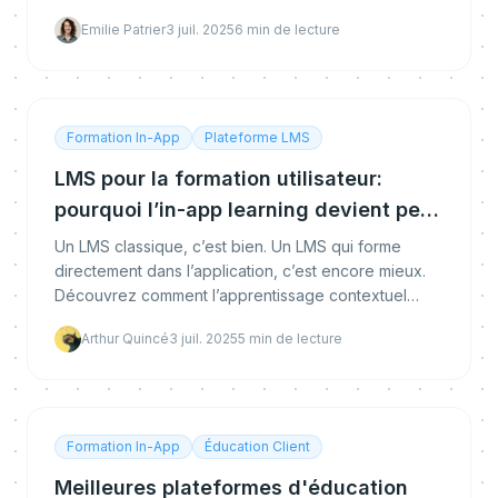
actionnable pour booster l’engagement, la
Emilie Patrier
3 juil. 2025
6
min de lecture
productivi
Formation In-App
Plateforme LMS
LMS pour la formation utilisateur:
pourquoi l’in-app learning devient peu
à peu la norme ?
Un LMS classique, c’est bien. Un LMS qui forme
directement dans l’application, c’est encore mieux.
Découvrez comment l’apprentissage contextuel
révolutionne l’engagement, l’adoption logicielle et la
Arthur Quincé
3 juil. 2025
5
min de lecture
p
Formation In-App
Éducation Client
Meilleures plateformes d'éducation