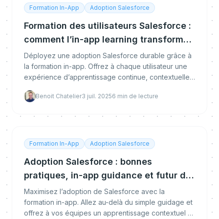
Formation In-App
Adoption Salesforce
Formation des utilisateurs Salesforce :
comment l’in-app learning transforme
l’adoption et la performance
Déployez une adoption Salesforce durable grâce à
la formation in-app. Offrez à chaque utilisateur une
expérience d’apprentissage continue, contextuelle
et engageante, pour booster l’efficacité et la p
Benoit Chatelier
3 juil. 2025
6
min de lecture
Formation In-App
Adoption Salesforce
Adoption Salesforce : bonnes
pratiques, in-app guidance et futur de
la formation
Maximisez l’adoption de Salesforce avec la
formation in-app. Allez au-delà du simple guidage et
offrez à vos équipes un apprentissage contextuel et