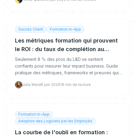
Succès Client
Formation In-App
Les métriques formation qui prouvent
le ROI : du taux de complétion au
changement de comportement
Seulement 8 % des pros du L&D se sentent
confiants pour mesurer leur impact business. Guide
pratique des métriques, frameworks et preuves qui
convainquent vraiment les dirigeants.
Julia Ward
8 juin 2026
16
min de lecture
Formation In-App
Adoption des Logiciels par les Employés
La courbe de l'oubli en formation :