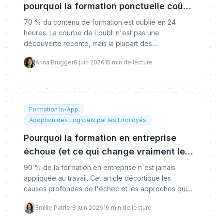
pourquoi la formation ponctuelle coûte
si cher
70 % du contenu de formation est oublié en 24
heures. La courbe de l'oubli n'est pas une
découverte récente, mais la plupart des
programmes L&D l'ignorent encore. Voici les
Anna Brugger
8 juin 2026
15
min de lecture
preuves et les solutions.
Formation In-App
Adoption des Logiciels par les Employés
Pourquoi la formation en entreprise
échoue (et ce qui change vraiment les
comportements)
90 % de la formation en entreprise n'est jamais
appliquée au travail. Cet article décortique les
causes profondes de l'échec et les approches qui
changent réellement les comportements.
Emilie Patrier
8 juin 2026
16
min de lecture