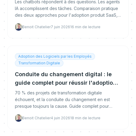
pratique
Les chatbots répondent à des questions. Les agents
IA accomplissent des tâches. Comparaison pratique
des deux approches pour l'adoption produit SaaS,
avec benchmarks, cas d'usage et framework
Benoit Chatelier
7 juin 2026
16
min de lecture
d'implémentation.
Adoption des Logiciels par les Employés
Transformation Digitale
Conduite du changement digital : le
guide complet pour réussir l'adoption
logicielle en entreprise
70 % des projets de transformation digitale
échouent, et la conduite du changement en est
presque toujours la cause. Guide complet pour
réussir l'adoption logicielle en entreprise.
Benoit Chatelier
4 juin 2026
18
min de lecture