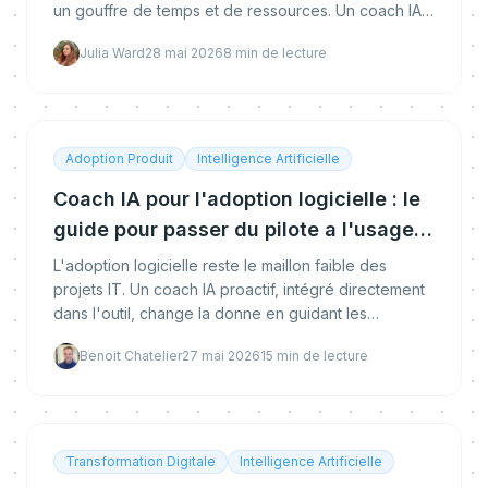
un gouffre de temps et de ressources. Un coach IA
intégré dans le produit peut transformer cette
Julia Ward
28 mai 2026
8
min de lecture
équation.
Adoption Produit
Intelligence Artificielle
Coach IA pour l'adoption logicielle : le
guide pour passer du pilote a l'usage
reel
L'adoption logicielle reste le maillon faible des
projets IT. Un coach IA proactif, intégré directement
dans l'outil, change la donne en guidant les
utilisateurs avant qu'ils ne decrochent.
Benoit Chatelier
27 mai 2026
15
min de lecture
Transformation Digitale
Intelligence Artificielle