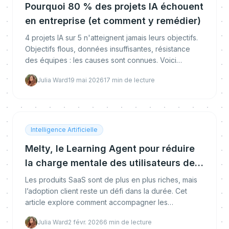
Pourquoi 80 % des projets IA échouent
en entreprise (et comment y remédier)
4 projets IA sur 5 n'atteignent jamais leurs objectifs.
Objectifs flous, données insuffisantes, résistance
des équipes : les causes sont connues. Voici
comment les surmonter grâce à l'apprentissage
Julia Ward
19 mai 2026
17
min de lecture
contextuel.
Intelligence Artificielle
Melty, le Learning Agent pour réduire
la charge mentale des utilisateurs de
logiciels
Les produits SaaS sont de plus en plus riches, mais
l’adoption client reste un défi dans la durée. Cet
article explore comment accompagner les
utilisateurs directement dans le produit, au bon
Julia Ward
2 févr. 2026
6
min de lecture
moment,