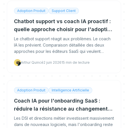
Adoption Produit
Support Client
Chatbot support vs coach IA proactif :
quelle approche choisir pour l'adoption
SaaS ?
Le chatbot support réagit aux problèmes. Le coach
IA les prévient. Comparaison détaillée des deux
approches pour les éditeurs SaaS qui veulent
accélérer l'adoption produit.
Arthur Quincé
2 juin 2026
15
min de lecture
Adoption Produit
Intelligence Artificielle
Coach IA pour l'onboarding SaaS :
réduire la résistance au changement
et accélérer l'adoption
Les DSI et directions métier investissent massivement
dans de nouveaux logiciels, mais l'onboarding reste