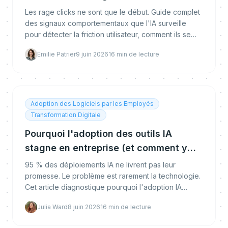
comportementaux qui déclenchent le
Les rage clicks ne sont que le début. Guide complet
coaching proactif
des signaux comportementaux que l'IA surveille
pour détecter la friction utilisateur, comment ils se
combinent en modèle de friction, et comment le
Emilie Patrier
9 juin 2026
16
min de lecture
coaching proactif se déclenche.
Adoption des Logiciels par les Employés
Transformation Digitale
Pourquoi l'adoption des outils IA
stagne en entreprise (et comment y
remédier)
95 % des déploiements IA ne livrent pas leur
promesse. Le problème est rarement la technologie.
Cet article diagnostique pourquoi l'adoption IA
stagne et ce qui fonctionne vraiment.
Julia Ward
8 juin 2026
16
min de lecture