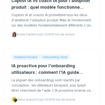
Copilot IA vs coach IA pour l'adoption
produit : quel modèle fonctionne
vraiment ?
Copilots IA et coachs IA promettent tous les deux
d'améliorer l'adoption produit. Mais ils fonctionnent
sur des modèles fondamentalement différents. L'un
attend les questions, l'autre détecte les frictions
Emilie Patrier
14 juin 2026
16
min de lecture
avant le décrochage. Guide pour les distinguer et
choisir.
Adoption Produit
Onboarding Client
IA proactive pour l'onboarding
utilisateurs : comment l'IA guide
chaque utilisateur dès le premier jour
La plupart des onboardings sont réactifs par
conception : les utilisateurs bloquent, puis (peut-
être) cherchent de l'aide. L'IA proactive inverse ce
modèle, détectant la friction avant le décrochage et
Arthur Quincé
13 juin 2026
16
min de lecture
guidant les utilisateurs à travers chaque étape de