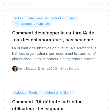
leur parcours.
Adoption des Logiciels par les Employés
Transformation Digitale
Comment développer la culture IA de
tous les collaborateurs, pas seulement
la DSI
La plupart des initiatives de culture IA s'arrêtent à la
DSI. Les organisations qui réussissent la transition IA
aident chaque collaborateur à comprendre comment
l'IA améliore son propre travail. Guide pratique pour
Anna Brugger
12 juin 2026
16
min de lecture
développer la culture IA à l'échelle de l'entreprise.
Adoption Produit
Onboarding Client
Comment l'IA détecte la friction
utilisateur : les signaux