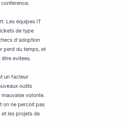
e conference.
rt. Les équipes IT
ickets de type
checs d'adoption
ur perd du temps, et
être evitees.
t un facteur
ouveaux outils
a mauvaise volonte.
t on ne percoit pas
e et
les projets de