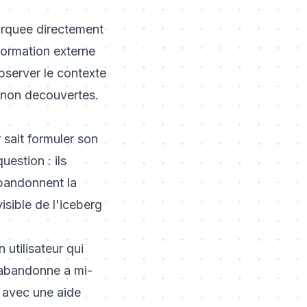
arquee directement
 formation externe
'observer le contexte
es non decouvertes.
 sait formuler son
uestion : ils
abandonnent la
isible de l'iceberg
utilisateur qui
w abandonne a mi-
t avec une aide