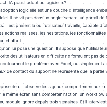
ch IA pour l'adoption logicielle ?
'adoption logicielle est une couche d'intelligence emb
ciel. Il ne vit pas dans un onglet separe, un portail de
ts. Il est present la ou l'utilisateur travaille, capable d
les actions realisees, les hesitations, les fonctionnalit
 un chatbot
u'on lui pose une question. Il suppose que l'utilisateur
rite des utilisateurs en difficulte ne formulent pas de q
, contournent le problème avec Excel, ou simplement 
taux de contact du support ne represente que la partie v
ose rien. Il observe les signaux comportementaux : un 
sur le même écran sans completer l'action, un workflo
u module ignore depuis trois semaines. Et il intervien