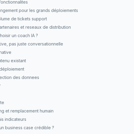
onctionnalites
angement pour les grands déploiements
lume de tickets support
artenaires et reseaux de distribution
hoisir un coach IA ?
tive, pas juste conversationnelle
native
ntenu existant
déploiement
tection des donnees
?
te
ng et remplacement humain
s indicateurs
un business case crédible ?