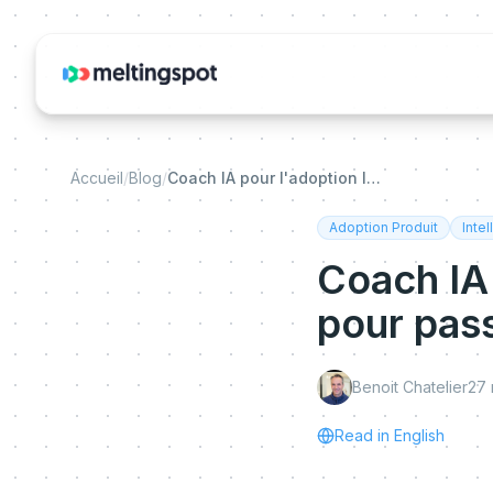
Accueil
/
Blog
/
Coach IA pour l'adoption logicielle : le guide pour passer du pilote a l'usage reel
Adoption Produit
Intel
Coach IA 
pour pass
Benoit Chatelier
27 
Read in English