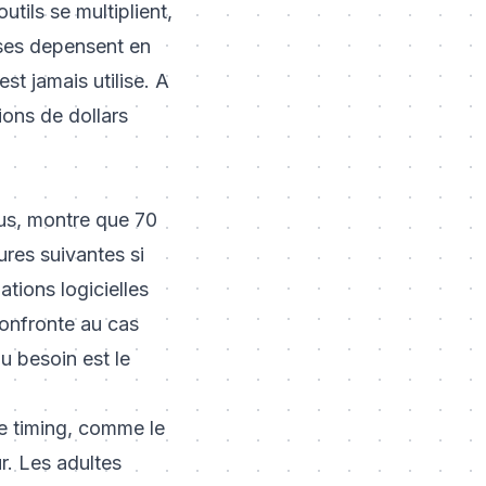
tils se multiplient,
ises depensent en
st jamais utilise. A
ions de dollars
us, montre que 70
res suivantes si
tions logicielles
confronte au cas
u besoin est le
de
timing
, comme le
r
. Les adultes