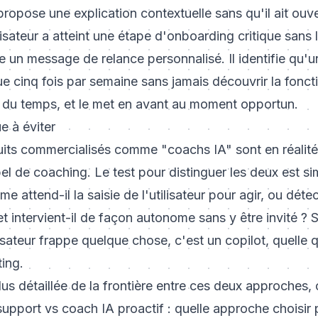
propose une explication contextuelle sans qu'il ait ouver
isateur a atteint une étape d'onboarding critique sans
 un message de relance personnalisé. Il identifie qu'un u
 cinq fois par semaine sans jamais découvrir la fonct
er du temps, et le met en avant au moment opportun.
e à éviter
ts commercialisés comme "coachs IA" sont en réalité
bel de coaching. Le test pour distinguer les deux est si
me attend-il la saisie de l'utilisateur pour agir, ou déte
intervient-il de façon autonome sans y être invité ? Si
lisateur frappe quelque chose, c'est un copilot, quelle 
ting.
us détaillée de la frontière entre ces deux approches,
upport vs coach IA proactif : quelle approche choisir 