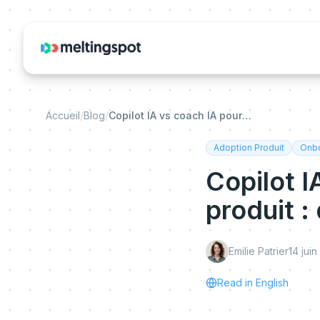
Accueil
/
Blog
/
Copilot IA vs coach IA pour l'adoption produit : quel modèle fonctionne vraiment ?
Adoption Produit
Onbo
Copilot I
produit :
Emilie Patrier
14 jui
Read in English