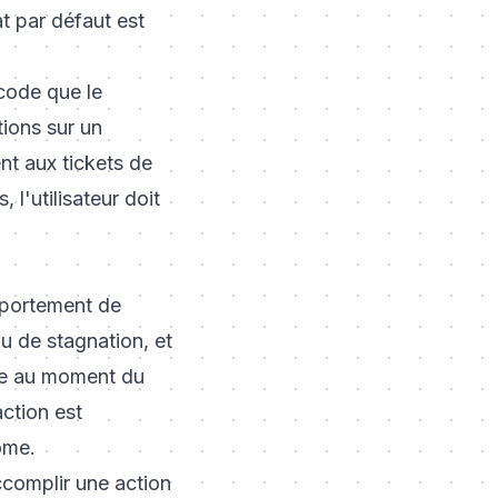
t par défaut est
code que le
tions sur un
nt aux tickets de
 l'utilisateur doit
omportement de
ou de stagnation, et
age au moment du
action est
ome.
ccomplir une action