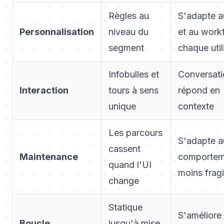
Règles au
S'adapte a
Personnalisation
niveau du
et au work
segment
chaque util
Infobulles et
Conversati
Interaction
tours à sens
répond en
unique
contexte
Les parcours
S'adapte a
cassent
Maintenance
comportem
quand l'UI
moins fragi
change
Statique
S'améliore 
Boucle
jusqu'à mise