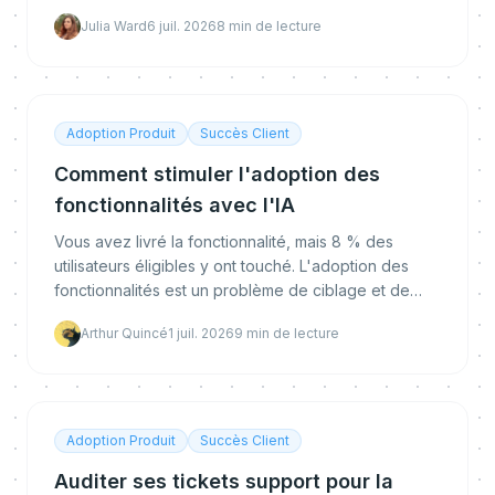
fait, en quoi il diffère des chatbots et copilots, s'il
Julia Ward
6 juil. 2026
8
min de lecture
remplace les CSM, et comment le déployer et le
mesurer.
Adoption Produit
Succès Client
Comment stimuler l'adoption des
fonctionnalités avec l'IA
Vous avez livré la fonctionnalité, mais 8 % des
utilisateurs éligibles y ont touché. L'adoption des
fonctionnalités est un problème de ciblage et de
timing, pas de contenu. Voici comment l'IA proactive
Arthur Quincé
1 juil. 2026
9
min de lecture
atteint le bon utilisateur au bon moment.
Adoption Produit
Succès Client
Auditer ses tickets support pour la