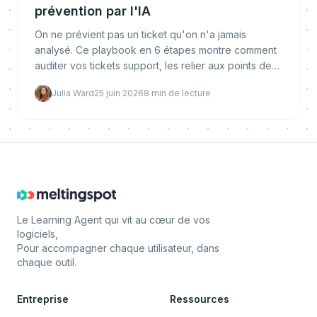
prévention par l'IA
On ne prévient pas un ticket qu'on n'a jamais
analysé. Ce playbook en 6 étapes montre comment
auditer vos tickets support, les relier aux points de
friction produit et bâtir un backlog de prévention
Julia Ward
25 juin 2026
8
min de lecture
priorisé pour l'IA proactive.
Le Learning Agent qui vit au cœur de vos
logiciels,
Pour accompagner chaque utilisateur, dans
chaque outil.
Entreprise
Ressources