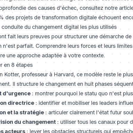
pprofondie des causes d'échec, consultez notre articl
% des projets de transformation digitale échouent enc
onduite du changement digital les plus utilisés
nt fait leurs preuves pour structurer une démarche de
'est parfait. Comprendre leurs forces et leurs limites
ire une approche adaptée à votre contexte.
r en 8 étapes
 Kotter, professeur à Harvard, ce modèle reste le plus
t. Il structure le changement en huit phases séquenti
t d'urgence
: montrer pourquoi le statu quo n'est plus
on directrice
: identifier et mobiliser les leaders influe
on et la stratégie
: articuler clairement l'état futur sou
ision du changement
: utiliser tous les canaux pour 
es acteurs
: lever les obstacles structurels qui empêch