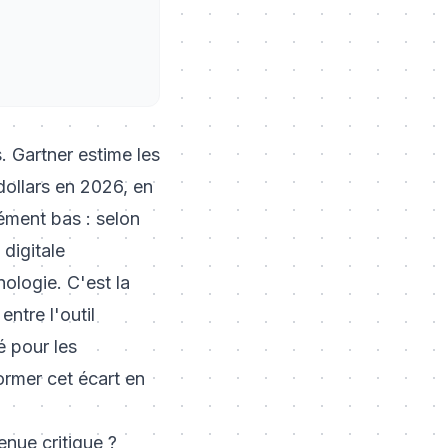
. Gartner estime les
dollars en 2026, en
ément bas : selon
digitale
nologie. C'est la
ntre l'outil
é pour les
former cet écart en
enue critique ?