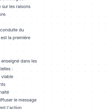
e sur
les raisons
ore
.
 conduite du
 est la première
 enseigné dans les
elles :
 viable
nts
haité
diffuser le message
ent l'action