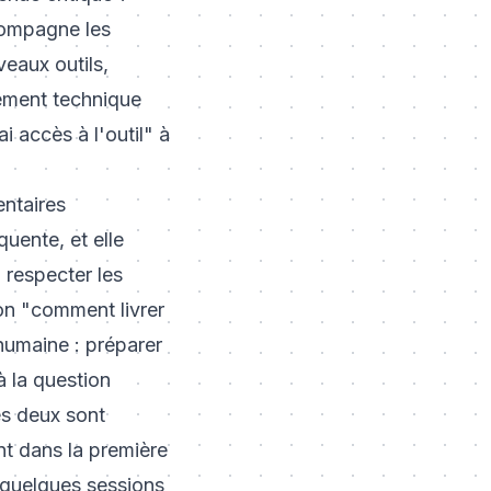
compagne les
veaux outils,
iement technique
i accès à l'outil" à
entaires
uente, et elle
 respecter les
ion "comment livrer
humaine : préparer
à la question
es deux sont
nt dans la première
 quelques sessions