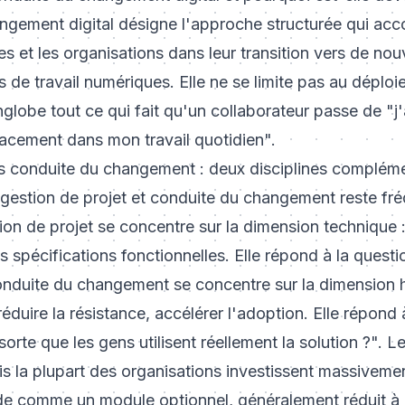
ngement digital désigne l'approche structurée qui ac
es et les organisations dans leur transition vers de nou
de travail numériques. Elle ne se limite pas au déplo
englobe tout ce qui fait qu'un collaborateur passe de "j'a
fficacement dans mon travail quotidien".
vs conduite du changement : deux disciplines complém
gestion de projet et conduite du changement reste fréq
ion de projet se concentre sur la dimension technique :
es spécifications fonctionnelles. Elle répond à la quest
conduite du changement se concentre sur la dimension 
réduire la résistance, accélérer l'adoption. Elle répond 
orte que les gens utilisent réellement la solution ?". L
s la plupart des organisations investissent massiveme
onde comme un module optionnel, généralement réduit à