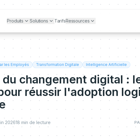
Produits
Solutions
Tarifs
Ressources
ar les Employés
Transformation Digitale
Intelligence Artificielle
du changement digital : l
our réussir l'adoption logi
se
uin 2026
18
min de lecture
PA