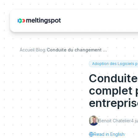
Accueil
/
Blog
/
Conduite du changement digital : le guide complet pour réussir l'adoption logicielle en entreprise
Adoption des Logiciels p
Conduite 
complet p
entrepri
Benoit Chatelier
4 j
Read in English