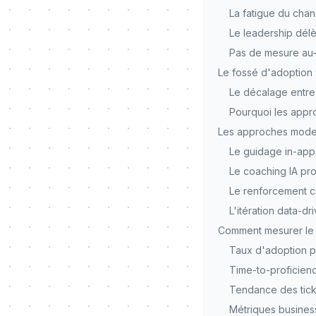
La fatigue du cha
Le leadership dél
Pas de mesure au-
Le fossé d'adoption :
Le décalage entre
Pourquoi les appro
Les approches moder
Le guidage in-app 
Le coaching IA proa
Le renforcement co
L'itération data-dr
Comment mesurer le 
Taux d'adoption pa
Time-to-proficien
Tendance des tick
Métriques busines