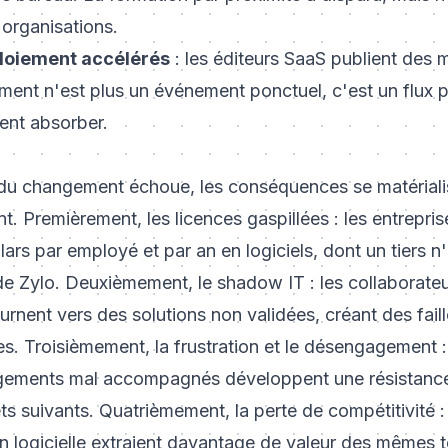
 organisations.
ploiement accélérés
: les éditeurs SaaS publient des m
ment n'est plus un événement ponctuel, c'est un flux 
ent absorber.
du changement échoue, les conséquences se matérialis
t. Premièrement, les licences gaspillées : les entrepr
rs par employé et par an en logiciels, dont un tiers n'e
e Zylo. Deuxièmement, le shadow IT : les collaborateur
tournent vers des solutions non validées, créant des fail
s. Troisièmement, la frustration et le désengagement :
gements mal accompagnés développent une résistance
ts suivants. Quatrièmement, la perte de compétitivité :
on logicielle extraient davantage de valeur des mêmes 