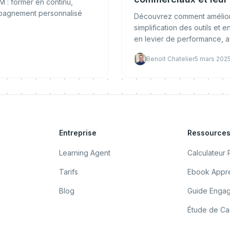
 : former en continu,
ompagnement personnalisé
Découvrez comment améliore
simplification des outils 
en levier de performance,
Benoit Chatelier
5 mars 202
Entreprise
Ressource
Learning Agent
Calculateur 
Tarifs
Ebook Appre
Blog
Guide Enga
Étude de Cas