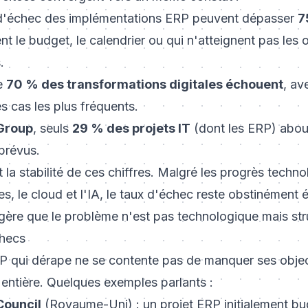
 d'échec des implémentations ERP peuvent dépasser
7
t le budget, le calendrier ou qui n'atteignent pas les o
.
de
70 % des transformations digitales échouent
, av
 cas les plus fréquents.
Group
, seuls
29 % des projets IT
(dont les ERP) about
 prévus.
 la stabilité de ces chiffres. Malgré les progrès techno
s, le cloud et l'IA, le taux d'échec reste obstinément 
gère que le problème n'est pas technologique mais stru
checs
 qui dérape ne se contente pas de manquer ses objecti
e entière. Quelques exemples parlants :
Council
(Royaume-Uni) : un projet ERP initialement b