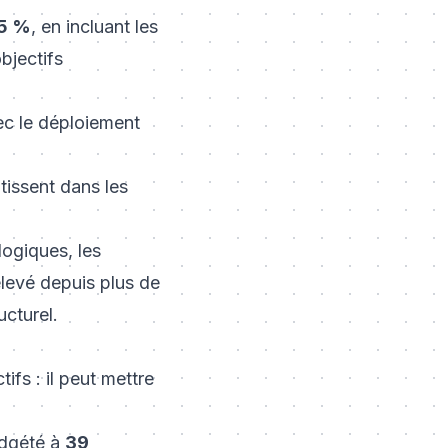
5 %
, en incluant les
bjectifs
ec le déploiement
issent dans les
logiques, les
élevé depuis plus de
cturel.
fs : il peut mettre
udgété à
39