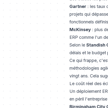
Gartner
: les taux
projets qui dépassen
fonctionnels définis
McKinsey
: plus 
ERP comme l'un des
Selon le
Standish 
délais et le budget
Ce qui frappe, c'est
méthodologies agile
vingt ans. Cela sug
Le coût réel des é
Un déploiement ERP
en péril l'entrepris
Birmingham City 