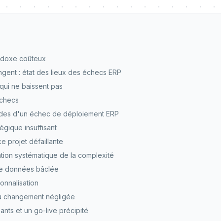
radoxe coûteux
angent : état des lieux des échecs ERP
qui ne baissent pas
échecs
des d'un échec de déploiement ERP
égique insuffisant
 projet défaillante
tion systématique de la complexité
de données bâclée
onnalisation
du changement négligée
isants et un go-live précipité