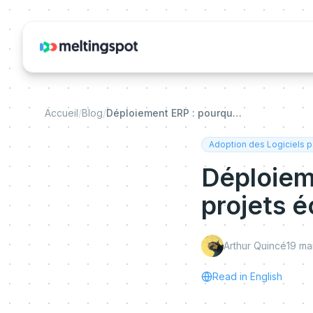
Accueil
/
Blog
/
Déploiement ERP : pourquoi 70 % des projets échouent (et comment l'éviter)
Adoption des Logiciels p
Déploiem
projets é
Arthur Quincé
19 ma
Read in English