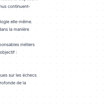
nus continuent-
logie elle-même.
 dans la manière
sponsables métiers
bjectif :
ques sur les échecs
rofonde de la