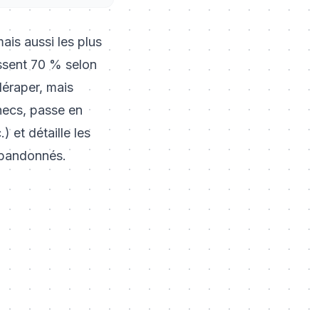
ais aussi les plus
ssent 70 % selon
déraper, mais
hecs, passe en
) et détaille les
 abandonnés.