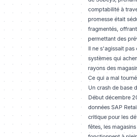
comptabilité à trav
promesse était sédu
fragmentés, offrant 
permettant des pré
Il ne s'agissait pa
systèmes qui achemi
rayons des magasins
Ce qui a mal tourné
Un crash de base 
Début décembre 2000
données SAP Retail 
critique pour les d
fêtes, les magasin
fonctionnent à plei