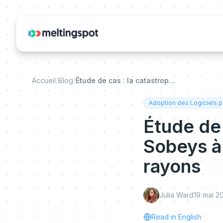
Accueil
/
Blog
/
Étude de cas : la catastrophe SAP de Sobeys à 50 millions $ et le Noël sans rayons
Adoption des Logiciels p
Étude de 
Sobeys à 
rayons
Julia Ward
19 mai 2
Read in English