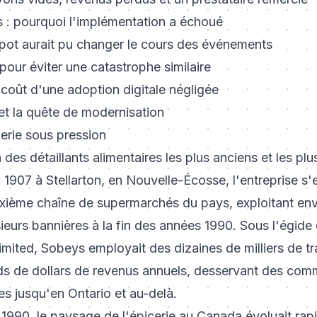
 : pourquoi l'implémentation a échoué
ot aurait pu changer le cours des événements
ur éviter une catastrophe similaire
i coût d'une adoption digitale négligée
et la quête de modernisation
erie sous pression
 des détaillants alimentaires les plus anciens et les pl
1907 à Stellarton, en Nouvelle-Écosse, l'entreprise s
uxième chaîne de supermarchés du pays, exploitant env
eurs bannières à la fin des années 1990. Sous l'égide
ted, Sobeys employait des dizaines de milliers de tra
ards de dollars de revenus annuels, desservant des co
es jusqu'en Ontario et au-delà.
 1990, le paysage de l'épicerie au Canada évoluait ra