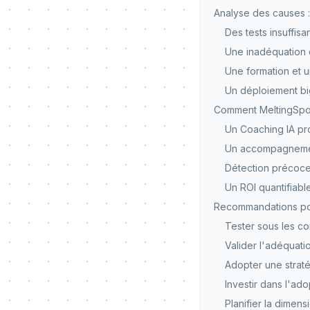
Analyse des causes :
Des tests insuffisa
Une inadéquation e
Une formation et 
Un déploiement bi
Comment MeltingSpot
Un Coaching IA proa
Un accompagnemen
Détection précoc
Un ROI quantifiabl
Recommandations pour
Tester sous les c
Valider l'adéquatio
Adopter une strat
Investir dans l'ado
Planifier la dime