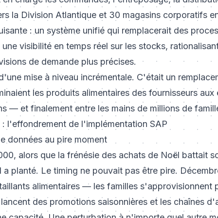
ers la Division Atlantique et 30 magasins corporatifs e
isante : un système unifié qui remplacerait des proce
une visibilité en temps réel sur les stocks, rationalisan
visions de demande plus précises.
s d'une mise à niveau incrémentale. C'était un rempla
naient les produits alimentaires des fournisseurs aux 
 — et finalement entre les mains de millions de famil
 : l'effondrement de l'implémentation SAP
de données au pire moment
, alors que la frénésie des achats de Noël battait so
a planté. Le timing ne pouvait pas être pire. Décembre
étaillants alimentaires — les familles s'approvisionnent
s lancent des promotions saisonnières et les chaînes d
ne capacité. Une perturbation à n'importe quel autre 