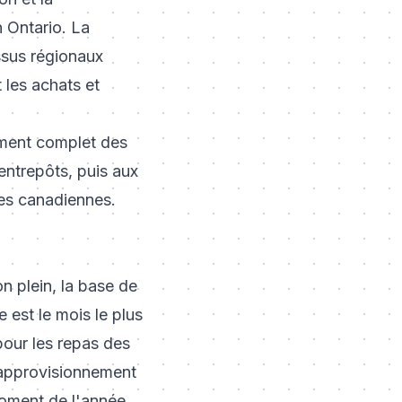
n Ontario. La
ssus régionaux
t les achats et
cement complet des
entrepôts, puis aux
les canadiennes.
n plein, la base de
 est le mois le plus
 pour les repas des
'approvisionnement
moment de l'année