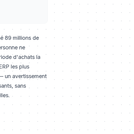
 89 millions de
ersonne ne
riode d'achats la
ERP les plus
 — un avertissement
sants, sans
les.