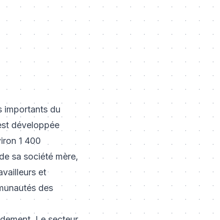
us importants du
'est développée
iron 1 400
 de sa société mère,
vailleurs et
mmunautés des
pidement. Le secteur