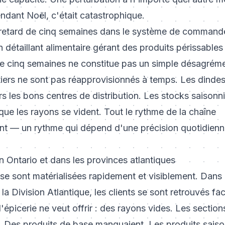
endant Noël, c'était catastrophique.
 retard de cinq semaines dans le système de command
un détaillant alimentaire gérant des produits périssabl
de cinq semaines ne constitue pas un simple désagrémen
itiers ne sont pas réapprovisionnés à temps. Les dinde
 les bons centres de distribution. Les stocks saisonni
ue les rayons se vident. Tout le rythme de la chaîne
t — un rythme qui dépend d'une précision quotidienn
 Ontario et dans les provinces atlantiques
e sont matérialisées rapidement et visiblement. Dans
 la Division Atlantique, les clients se sont retrouvés f
épicerie ne veut offrir : des rayons vides. Les sections
. Des produits de base manquaient. Les produits saiso