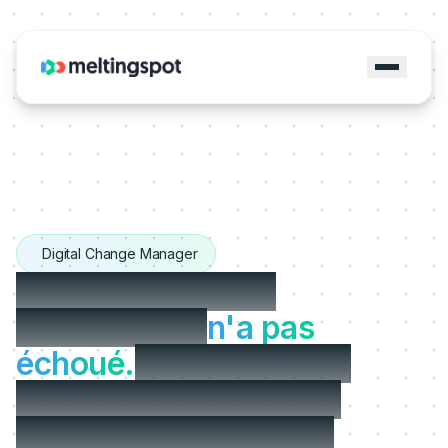
Digital Change Manager
Votre conduite du
changement
n'a pas
échoué.
Elle s'est juste
arrêtée au go-live, pile
quand vos équipes en