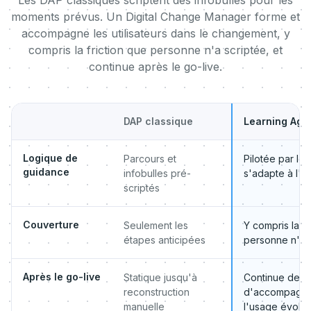
Les DAP classiques scriptent des infobulles pour les
moments prévus. Un Digital Change Manager forme et
accompagne les utilisateurs dans le changement, y
compris la friction que personne n'a scriptée, et
continue après le go-live.
DAP classique
Learning Age
Logique de
Parcours et
Pilotée par le
guidance
infobulles pré-
s'adapte à l'u
scriptés
Couverture
Seulement les
Y compris la fr
étapes anticipées
personne n'a 
Après le go-live
Statique jusqu'à
Continue de f
reconstruction
d'accompagne
manuelle
l'usage évolu