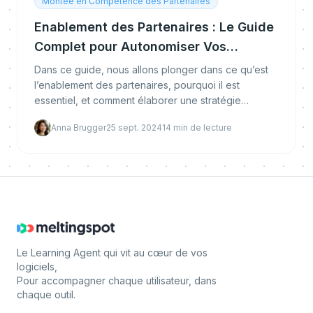
Montée en Compétence des Partenaires
Enablement des Partenaires : Le Guide
Complet pour Autonomiser Vos
Partenaires
Dans ce guide, nous allons plonger dans ce qu’est
l’enablement des partenaires, pourquoi il est
essentiel, et comment élaborer une stratégie
d’enablement qui marche.
Anna Brugger
25 sept. 2024
14
min de lecture
Le Learning Agent qui vit au cœur de vos
logiciels,
Pour accompagner chaque utilisateur, dans
chaque outil.