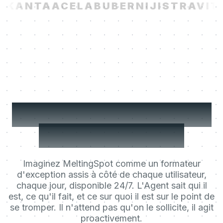
KANTA
ACELAB
UBER
NIJI
STRAVITO
Le Learning Agent de
vos utilisateurs.
Imaginez MeltingSpot comme un formateur
d'exception assis à côté de chaque utilisateur,
chaque jour, disponible 24/7. L'Agent sait qui il
est, ce qu'il fait, et ce sur quoi il est sur le point de
se tromper. Il n'attend pas qu'on le sollicite, il agit
proactivement.