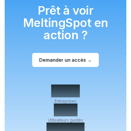
Prêt à voir
MeltingSpot en
action ?
Demander un accès
→
500+
Entreprises
2M+
Utilisateurs guidés
< 5 min