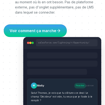
au moment où ils en ont besoin. Pas de plateforme
externe, pas d'onglet supplémentaire, pas de LMS
dans lequel se connecter.
Voir comment ça marche
salesforce.com/lightning/r/Opportunity/
Melty
M
Proactive
just now
Salut Thomas, je vois que tu clôtures ce deal. Le
champ 'Décideur' est vide, tu veux que je t'aide à le
remplir ?