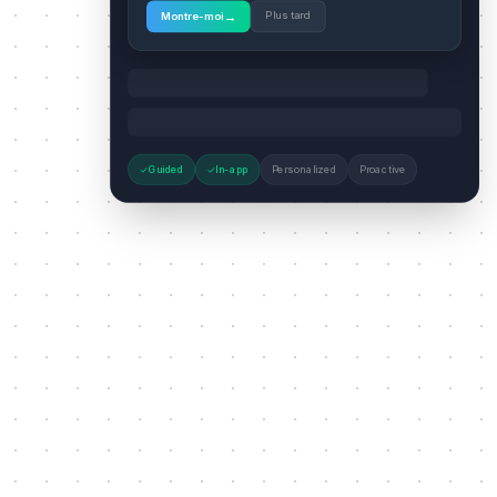
→
Plus tard
Montre-moi
Guided
In-app
Personalized
Proactive