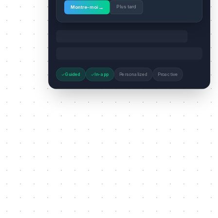
→
Plus tard
Montre-moi
Guided
In-app
Personalized
Proactive