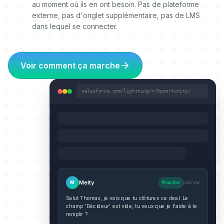
au moment où ils en ont besoin. Pas de plateforme
externe, pas d'onglet supplémentaire, pas de LMS
dans lequel se connecter.
Voir comment ça marche
salesforce.com/lightning/r/Opportunity/
Melty
M
Proactive
just now
Salut Thomas, je vois que tu clôtures ce deal. Le
champ 'Décideur' est vide, tu veux que je t'aide à le
remplir ?