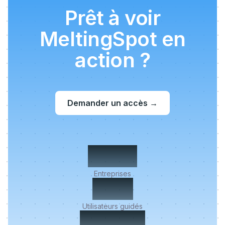
Prêt à voir
MeltingSpot en
action ?
Demander un accès
→
500+
Entreprises
2M+
Utilisateurs guidés
< 5 min