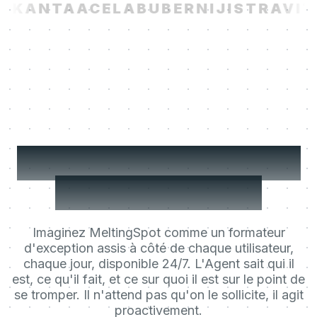
I
KANTA
ACELAB
UBER
NIJI
STRAVIT
Le Learning Agent de
vos utilisateurs.
Imaginez MeltingSpot comme un formateur
d'exception assis à côté de chaque utilisateur,
chaque jour, disponible 24/7. L'Agent sait qui il
est, ce qu'il fait, et ce sur quoi il est sur le point de
se tromper. Il n'attend pas qu'on le sollicite, il agit
proactivement.