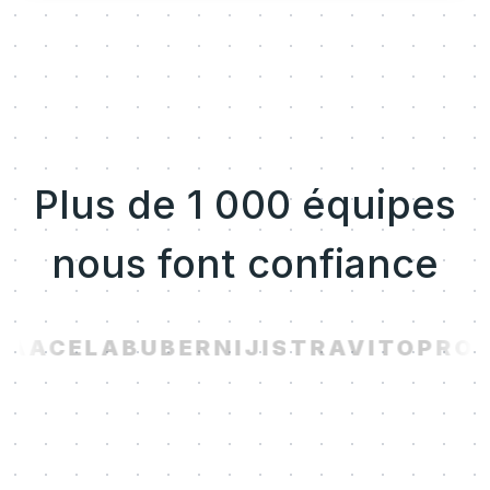
Plus de 1 000 équipes
nous font confiance
TA
ACELAB
UBER
NIJI
STRAVITO
PROL