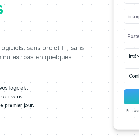
s
giciels, sans projet IT, sans
inutes, pas en quelques
s logiciels.
pour vous.
 premier jour.
En sou