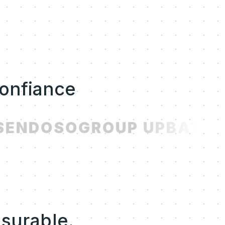
confiance
ENDOSO
GROUP UP
BATCH
esurable.