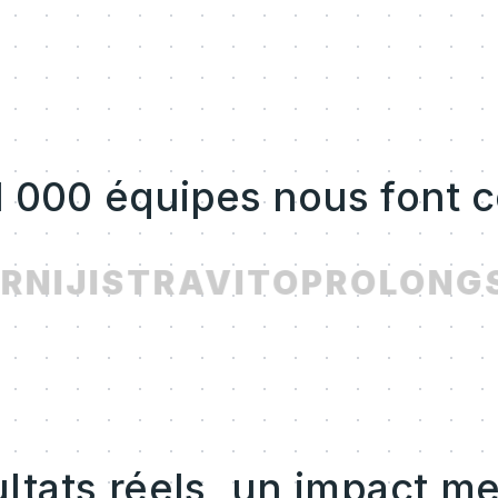
1 000 équipes nous font 
R
NIJI
STRAVITO
PROLONG
S
ltats réels, un impact m