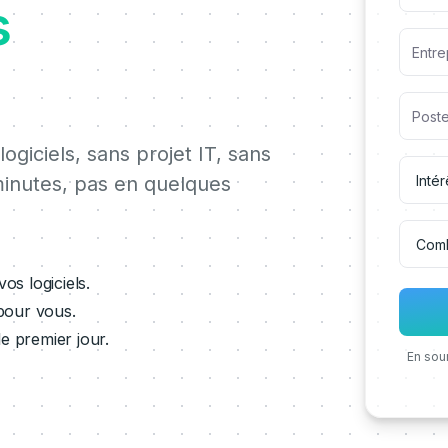
s
giciels, sans projet IT, sans
inutes, pas en quelques
s logiciels.
pour vous.
 premier jour.
En sou