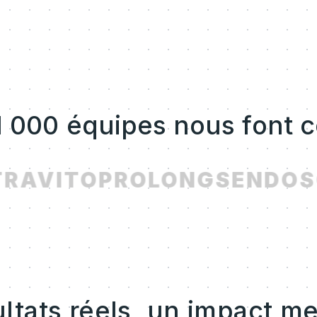
1 000 équipes nous font 
RAVITO
PROLONG
SENDOS
ltats réels, un impact m