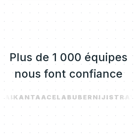
Plus de 1 000 équipes
nous font confiance
.AI
KANTA
ACELAB
UBER
NIJI
STRAV