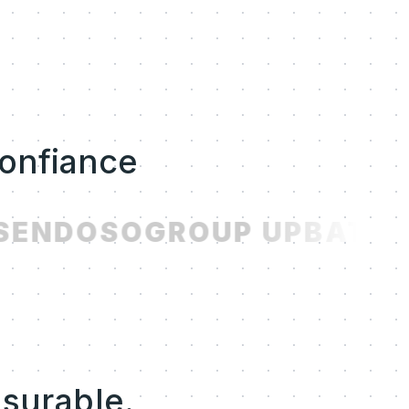
confiance
ENDOSO
GROUP UP
BATCH
esurable.