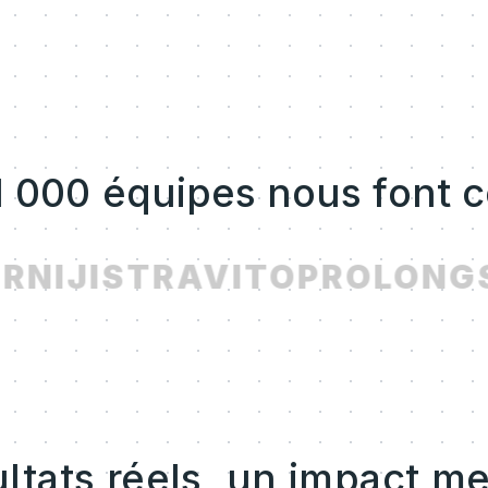
1 000 équipes nous font 
R
NIJI
STRAVITO
PROLONG
S
ltats réels, un impact m