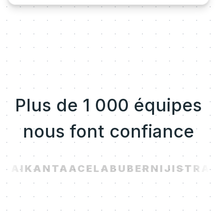
Plus de 1 000 équipes
nous font confiance
.AI
KANTA
ACELAB
UBER
NIJI
STRAV