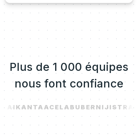
Plus de 1 000 équipes
nous font confiance
.AI
KANTA
ACELAB
UBER
NIJI
STRAV