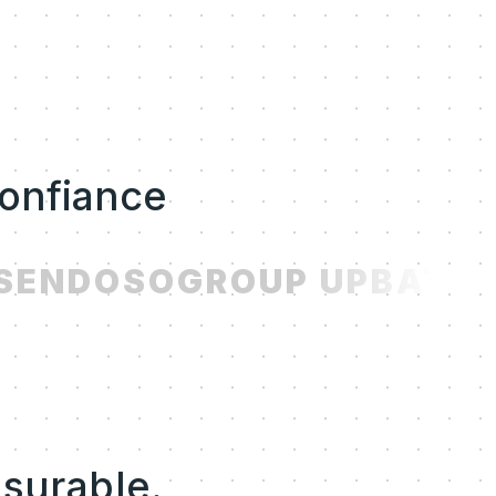
confiance
ENDOSO
GROUP UP
BATCH
esurable.