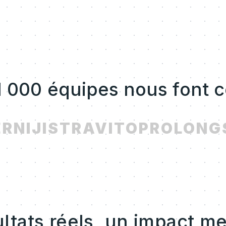
1 000 équipes nous font 
R
NIJI
STRAVITO
PROLONG
S
ltats réels, un impact m