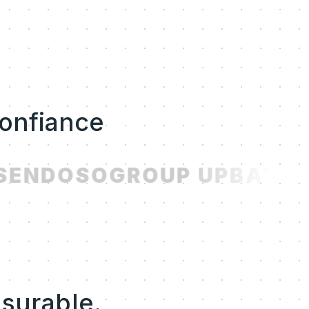
confiance
ENDOSO
GROUP UP
BATCH
esurable.