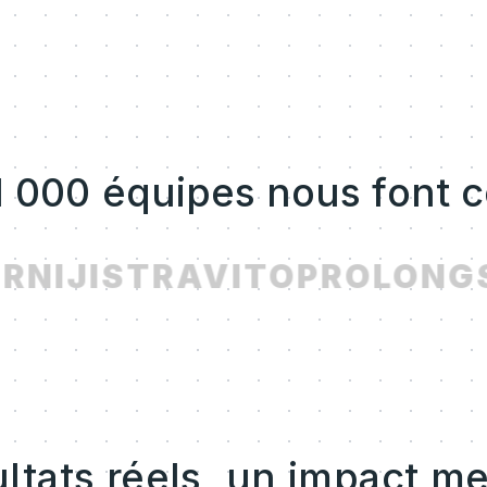
1 000 équipes nous font 
R
NIJI
STRAVITO
PROLONG
S
ltats réels, un impact m