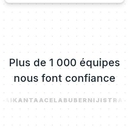
Plus de 1 000 équipes
nous font confiance
.AI
KANTA
ACELAB
UBER
NIJI
STRAV